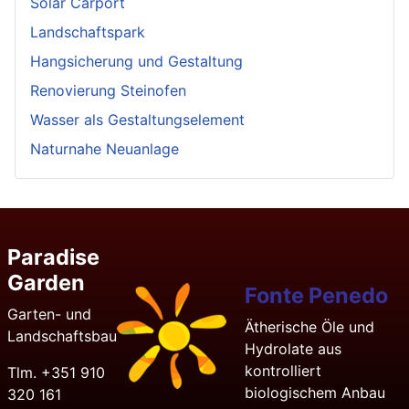
Solar Carport
Landschaftspark
Hangsicherung und Gestaltung
Renovierung Steinofen
Wasser als Gestaltungselement
Naturnahe Neuanlage
Paradise
Garden
Fonte Penedo
Garten- und
Ätherische Öle und
Landschaftsbau
Hydrolate aus
kontrolliert
Tlm. +351 910
biologischem Anbau
320 161